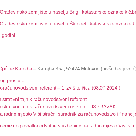
Građevinsko zemljište u naselju Brigi, katastarske oznake k.č.b
Građevinsko zemljište u naselju Škropeti, katastarske oznake k.
 godini
 Općine Karojba
– Karojba 35a, 52424 Motovun (bivši dječji vrtić
og prostora
-računovodstveni referent – 1 izvršitelj/ica (08.07.2024.)
strativni tajnik-računovodstveni referent
istrativni tajnik-računovodstveni referent – ISPRAVAK
 radno mjesto Viši stručni suradnik za računovodstvo i financij
ijeme do povratka odsutne službenice na radno mjesto Viši stru