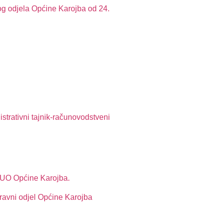
og odjela Općine Karojba od 24.
strativni tajnik-računovodstveni
 JUO Općine Karojba.
pravni odjel Općine Karojba