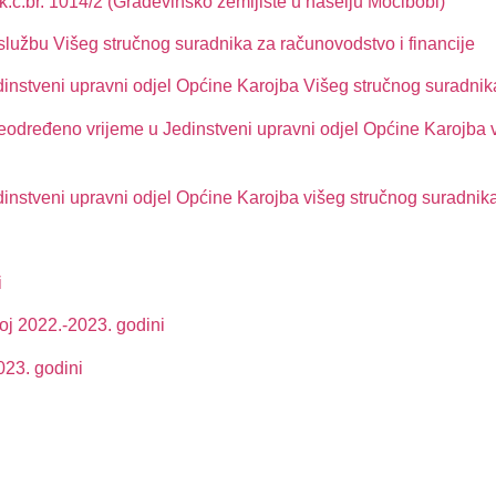
k.č.br. 1014/2 (Građevinsko zemljište u naselju Močibobi)
žbu Višeg stručnog suradnika za računovodstvo i financije
dinstveni upravni odjel Općine Karojba Višeg stručnog suradnika
eodređeno vrijeme u Jedinstveni upravni odjel Općine Karojba 
instveni upravni odjel Općine Karojba višeg stručnog suradnika
i
koj 2022.-2023. godini
023. godini