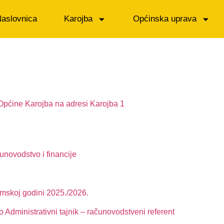
aslovnica
Karojba
Općinska uprava
 Općine Karojba na adresi Karojba 1
unovodstvo i financije
emskoj godini 2025./2026.
 Administrativni tajnik – računovodstveni referent