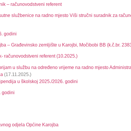
nik – računovodstveni referent
utne službenice na radno mjesto Viši stručni suradnik za računo
6. godini
jba – Građevinsko zemljište u Karojbi, Močibobi BB (k.č.br. 238
k- računovodstveni referent (10.2025.)
 prijam u službu na određeno vrijeme na radno mjesto Administra
ba
(17.11.2025.)
tipendija u školskoj 2025./2026. godini
 godini
avnog odjela Općine Karojba