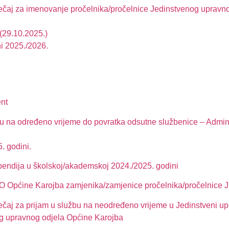
tječaj za imenovanje pročelnika/pročelnice Jedinstvenog upravn
(29.10.2025.)
ni 2025./2026.
ent
bu na određeno vrijeme do povratka odsutne službenice – Admini
. godini.
stipendija u školskoj/akademskoj 2024./2025. godini
JUO Općine Karojba zamjenika/zamjenice pročelnika/pročelnice
tječaj za prijam u službu na neodređeno vrijeme u Jedinstveni u
og upravnog odjela Općine Karojba