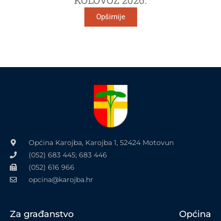
Opširnije
Općina Karojba, Karojba 1, 52424 Motovun
(052) 683 445; 683 446
(052) 616 966
opcina@karojba.hr
Za građanstvo
Općina