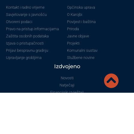
Kontakt i radno vrijeme
Općinska uprava
Savjetovanje s javnošću
O Karojbi
Otvoreni podaci
Povijest i baština
Pravo na pristup informacijama
Priroda
Zaštita osobnih podataka
Javne objave
Izjava o pristupačnosti
Projekti
Prijavi bespravnu gradnju
Komunalni sustav
Upravljanje grobljima
Službene novine
Izdvojeno
Novosti
Natječaji
Financijski izvještaji
Proračun
Prostorni plan
Javna nabava
Parenzana
Udruge