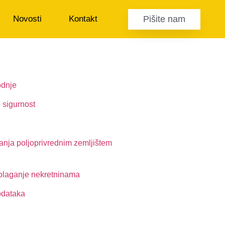
Pišite nam
Novosti
Kontakt
odnje
i sigurnost
nja poljoprivrednim zemljištem
polaganje nekretninama
odataka