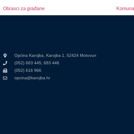
Obrasci za građane
Komunal
Općina Karojba, Karojba 1, 52424 Motovun
(052) 683 445; 683 446
(052) 616 966
opcina@karojba.hr