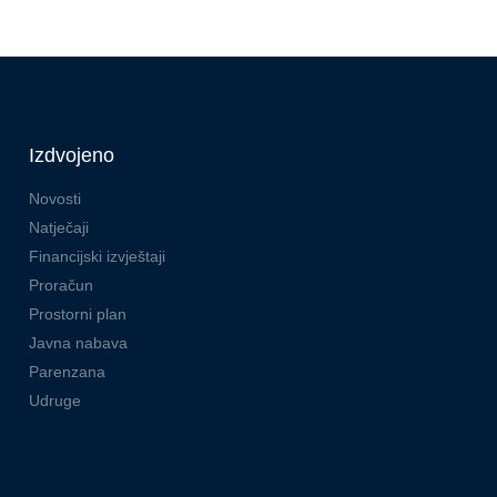
Izdvojeno
Novosti
Natječaji
Financijski izvještaji
Proračun
Prostorni plan
Javna nabava
Parenzana
Udruge