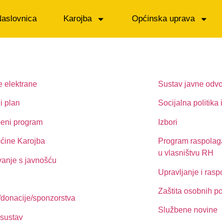
aslovnica
Karojba
Općinska uprava
 elektrane
Sustav javne odv
i plan
Socijalna politika 
eni program
Izbori
ine Karojba
Program raspolaga
u vlasništvu RH
vanje s javnošću
Upravljanje i ras
Zaštita osobnih p
/donacije/sponzorstva
Službene novine
 sustav