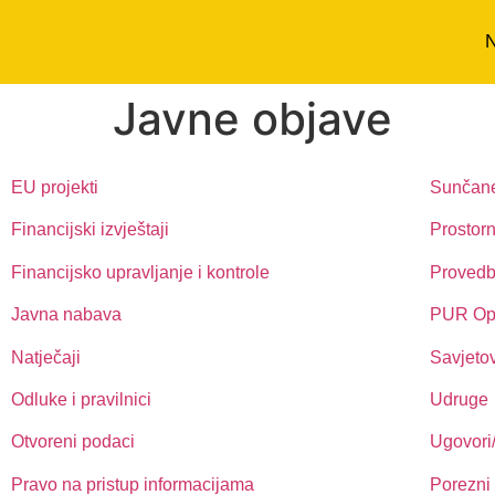
N
Javne objave
EU projekti
Sunčane
Financijski izvještaji
Prostorn
Financijsko upravljanje i kontrole
Provedb
Javna nabava
PUR Opć
Natječaji
Savjeto
Odluke i pravilnici
Udruge
Otvoreni podaci
Ugovori
Pravo na pristup informacijama
Porezni