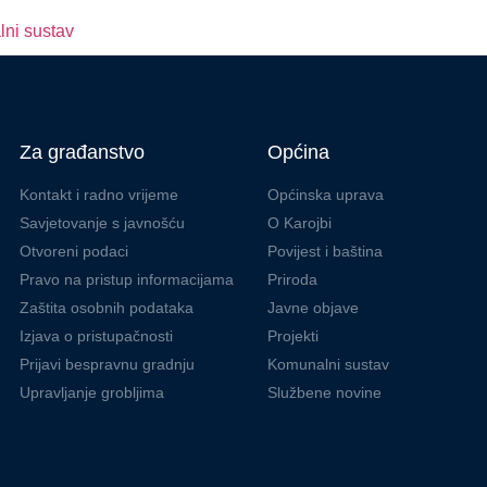
ni sustav
Za građanstvo
Općina
Kontakt i radno vrijeme
Općinska uprava
Savjetovanje s javnošću
O Karojbi
Otvoreni podaci
Povijest i baština
Pravo na pristup informacijama
Priroda
Zaštita osobnih podataka
Javne objave
Izjava o pristupačnosti
Projekti
Prijavi bespravnu gradnju
Komunalni sustav
Upravljanje grobljima
Službene novine