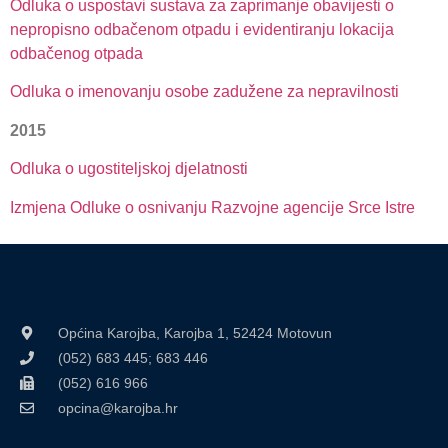
Odluka o uspostavi sustava za zaprimanje obavijesti o
nepropisno odbačenom otpadu i evidentiranju lokacija
odbačenog otpada
Odluka o imenovanju osobe zadužene za nepravilnosti
2015
Odluka o ugostiteljskoj djelatnosti
Izmjena Odluke o osnivanju Razvojne agencije Srce Istre
Općina Karojba, Karojba 1, 52424 Motovun
(052) 683 445; 683 446
(052) 616 966
opcina@karojba.hr