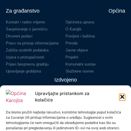
Za građanstvo
Općina
Kontakt i radno vrijeme
Općinska uprava
Savjetovanje s javnošću
O Karojbi
Otvoreni podaci
Povijest i baština
Pravo na pristup informacijama
Priroda
Zaštita osobnih podataka
Javne objave
Izjava o pristupačnosti
Projekti
Prijavi bespravnu gradnju
Komunalni sustav
Upravljanje grobljima
Službene novine
Izdvojeno
Novosti
Upravljajte pristankom za
Natječaji
kolačiće
Financijski izvještaji
Da bismo pružili najbolje iskustvo, koristimo tehnologije poput kolačića
Proračun
za čuvanje i/ili pristup informacijama o uređaju. Suglasnost s ovim
Prostorni plan
tehnologijama će nam omogućiti da obrađujemo podatke kao što su
Javna nabava
ponašanje pri pregledavanju ili jedinstveni ID-ovi na ovoj web stranici.