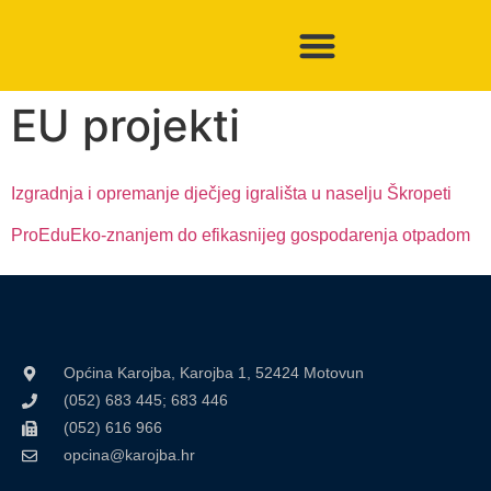
EU projekti
Izgradnja i opremanje dječjeg igrališta u naselju Škropeti
ProEduEko-znanjem do efikasnijeg gospodarenja otpadom
Općina Karojba, Karojba 1, 52424 Motovun
(052) 683 445; 683 446
(052) 616 966
opcina@karojba.hr