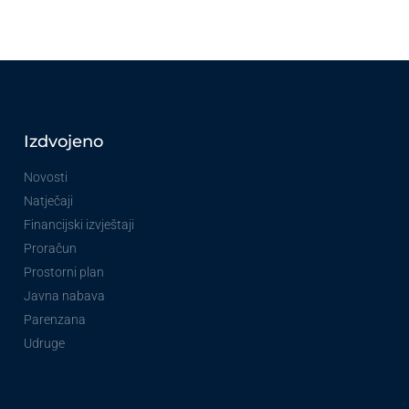
Izdvojeno
Novosti
Natječaji
Financijski izvještaji
Proračun
Prostorni plan
Javna nabava
Parenzana
Udruge