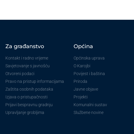
Za građanstvo
Općina
Kontakt i radno vrijeme
Općinska uprava
Savjetovanje s javnošću
O Karojbi
Otvoreni podaci
Povijest i baština
Pravo na pristup informacijama
Priroda
Zaštita osobnih podataka
Javne objave
Izjava o pristupačnosti
Projekti
Prijavi bespravnu gradnju
Komunalni sustav
Upravljanje grobljima
Službene novine