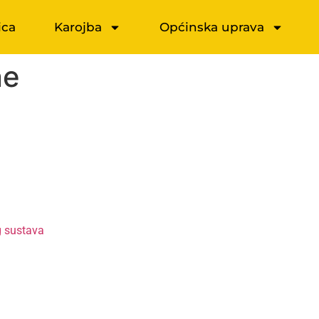
ica
Karojba
Općinska uprava
ne
g sustava