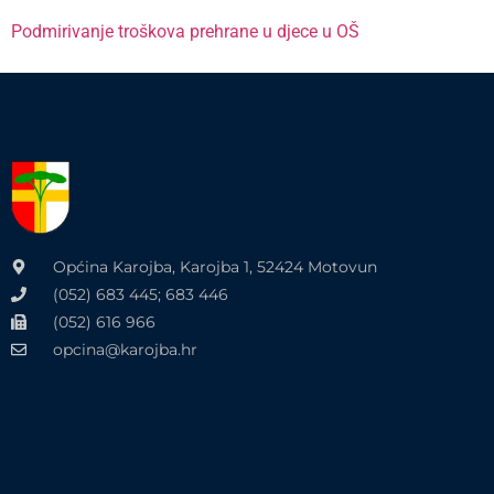
Podmirivanje troškova prehrane u djece u OŠ
Općina Karojba, Karojba 1, 52424 Motovun
(052) 683 445; 683 446
(052) 616 966
opcina@karojba.hr