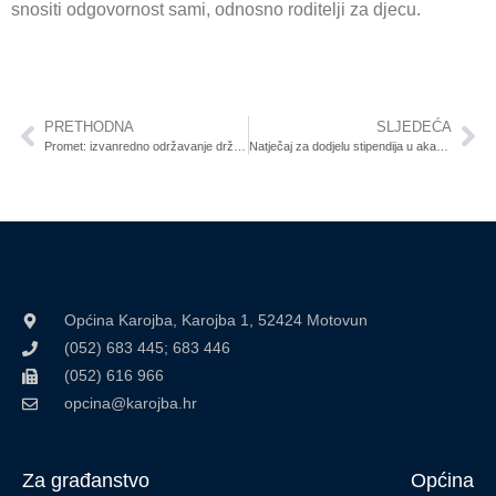
snositi odgovornost sami, odnosno roditelji za djecu.
PRETHODNA
SLJEDEĆA
Promet: izvanredno održavanje državne ceste DC44
Natječaj za dodjelu stipendija u akademskoj 2023./2024. godini
Općina Karojba, Karojba 1, 52424 Motovun
(052) 683 445; 683 446
(052) 616 966
opcina@karojba.hr
Za građanstvo
Općina