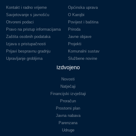
Kontakt i radno vrijeme
Općinska uprava
Savjetovanje s javnošću
O Karojbi
Otvoreni podaci
Povijest i baština
Pravo na pristup informacijama
Priroda
Zaštita osobnih podataka
Javne objave
Izjava o pristupačnosti
Projekti
Prijavi bespravnu gradnju
Komunalni sustav
Upravljanje grobljima
Službene novine
Izdvojeno
Novosti
Natječaji
Financijski izvještaji
Proračun
Prostorni plan
Javna nabava
Parenzana
Udruge