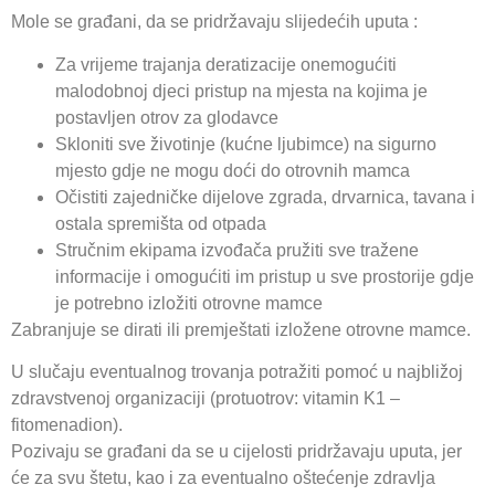
Mole se građani, da se pridržavaju slijedećih uputa :
Za vrijeme trajanja deratizacije onemogućiti
malodobnoj djeci pristup na mjesta na kojima je
postavljen otrov za glodavce
Skloniti sve životinje (kućne ljubimce) na sigurno
mjesto gdje ne mogu doći do otrovnih mamca
Očistiti zajedničke dijelove zgrada, drvarnica, tavana i
ostala spremišta od otpada
Stručnim ekipama izvođača pružiti sve tražene
informacije i omogućiti im pristup u sve prostorije gdje
je potrebno izložiti otrovne mamce
Zabranjuje se dirati ili premještati izložene otrovne mamce.
U slučaju eventualnog trovanja potražiti pomoć u najbližoj
zdravstvenoj organizaciji (protuotrov: vitamin K1 –
fitomenadion).
Pozivaju se građani da se u cijelosti pridržavaju uputa, jer
će za svu štetu, kao i za eventualno oštećenje zdravlja