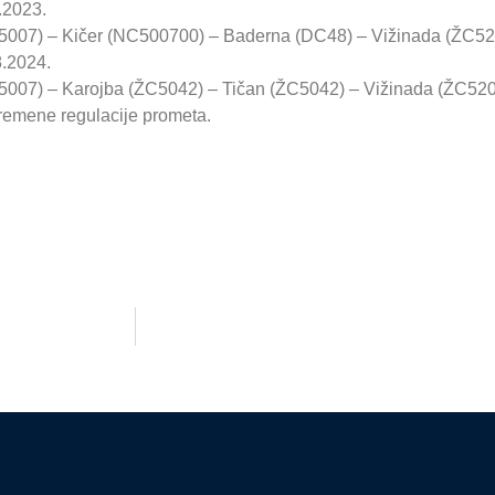
.2023.
ŽC5007) – Kičer (NC500700) – Baderna (DC48) – Vižinada (ŽC5
8.2024.
C5007) – Karojba (ŽC5042) – Tičan (ŽC5042) – Vižinada (ŽC52
vremene regulacije prometa.