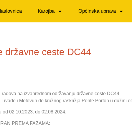
aslovnica
Karojba
Općinska uprava
e državne ceste DC44
ja radova na izvanrednom održavanju državne ceste DC44.
 Livade i Motovun do kružnog raskrižja Ponte Porton u dužini o
du od 02.10.2023. do 02.08.2024.
GURAN PREMA FAZAMA: