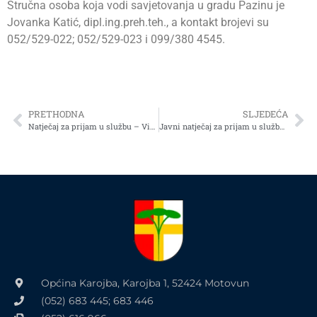
Stručna osoba koja vodi savjetovanja u gradu Pazinu je
Jovanka Katić, dipl.ing.preh.teh., a kontakt brojevi su
052/529-022; 052/529-023 i 099/380 4545.
PRETHODNA
SLJEDEĆA
Natječaj za prijam u službu – Viši stručni suradnik za računovodstvo i financije
Javni natječaj za prijam u službu na neodređeno vrijeme Višeg stručnog suradnika za računovodstvo i financije
Općina Karojba, Karojba 1, 52424 Motovun
(052) 683 445; 683 446