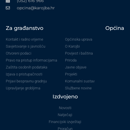
(052) 616 966
opcina@karojba.hr
Za građanstvo
Općina
Kontakt i radno vrijeme
Općinska uprava
Savjetovanje s javnošću
O Karojbi
Otvoreni podaci
Povijest i baština
Pravo na pristup informacijama
Priroda
Zaštita osobnih podataka
Javne objave
Izjava o pristupačnosti
Projekti
Prijavi bespravnu gradnju
Komunalni sustav
Upravljanje grobljima
Službene novine
Izdvojeno
Novosti
Natječaji
Financijski izvještaji
Proračun