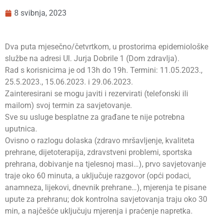
8 svibnja, 2023
Dva puta mjesečno/četvrtkom, u prostorima epidemiološke
službe na adresi Ul. Jurja Dobrile 1 (Dom zdravlja).
Rad s korisnicima je od 13h do 19h. Termini: 11.05.2023.,
25.5.2023., 15.06.2023. i 29.06.2023.
Zainteresirani se mogu javiti i rezervirati (telefonski ili
mailom) svoj termin za savjetovanje.
Sve su usluge besplatne za građane te nije potrebna
uputnica.
Ovisno o razlogu dolaska (zdravo mršavljenje, kvaliteta
prehrane, dijetoterapija, zdravstveni problemi, sportska
prehrana, dobivanje na tjelesnoj masi…), prvo savjetovanje
traje oko 60 minuta, a uključuje razgovor (opći podaci,
anamneza, lijekovi, dnevnik prehrane…), mjerenja te pisane
upute za prehranu; dok kontrolna savjetovanja traju oko 30
min, a najčešće uključuju mjerenja i praćenje napretka.