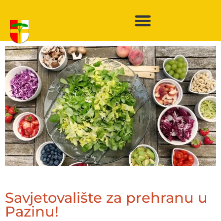
Savjetovalište za prehranu u
Pazinu!