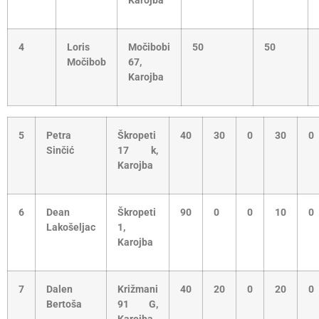
Karojba
4
Loris
Močibobi
50
50
Močibob
67,
Karojba
5
Petra
Škropeti
40
30
0
30
0
Sinčić
17 k,
Karojba
6
Dean
Škropeti
90
0
0
10
0
Lakošeljac
1,
Karojba
7
Dalen
Križmani
40
20
0
20
0
Bertoša
91 G,