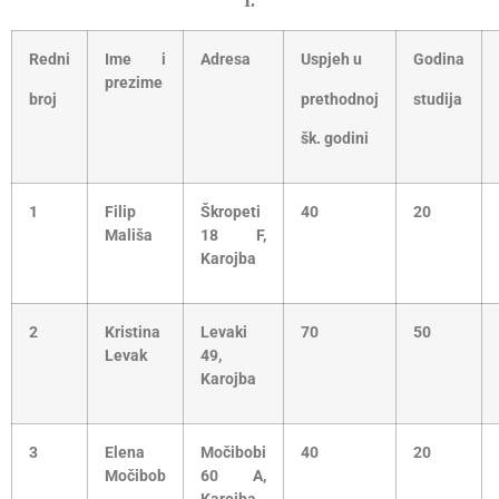
I.
Redni
Ime i
Adresa
Uspjeh u
Godina
prezime
broj
prethodnoj
studija
šk. godini
1
Filip
Škropeti
40
20
Mališa
18 F,
Karojba
2
Kristina
Levaki
70
50
Levak
49,
Karojba
3
Elena
Močibobi
40
20
Močibob
60 A,