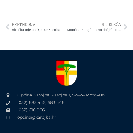
PRETHODNA
SLJEDEĆA
Biračka mjesta Općine Karojba
Konačna Rang lista za dodjelu stipendija u školskoj / akademskoj 2015./2016. godini
Općina Karojba, Karojba 1, 52424 Motovun
(052) 683 445; 683 446
(052) 616 966
opcina@karojba.hr