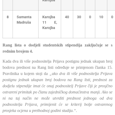
Karojba
8
Samanta
Karojba
40
30
0
10
0
Madruša
11 E,
Karojba
Rang lista o dodjeli studentskih stipendija zaključuje se s
rednim brojem 4.
Kada dva ili više podnositelja Prijava postignu jednak ukupan broj
bodova prednost na Rang listi određuje se primjenom
čl
anka 15.
Pravilnika u kojem stoji da
„ako dva ili više podnositelja Prijava
postignu jednak ukupan broj bodova na Rang listi, prednost za
dodjelu stipendije imat će onaj podnositelj Prijave čiji je prosjčno
ostvareni primitak po članu zajedničkog domaćinstva manji. Ako se
ni na taj način ne može utvrditi prednost jednoga od dva
podnositelja Prijava, primijenit će se kriterij bolje ostvarenog
prosjeka ocjena u prethodnoj godini studija.“.