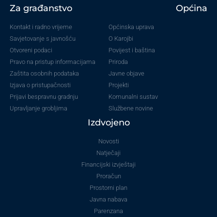
Za građanstvo
Općina
Kontakt i radno vrijeme
Općinska uprava
Savjetovanje s javnošću
O Karojbi
Otvoreni podaci
Povijest i baština
Pravo na pristup informacijama
Priroda
Zaštita osobnih podataka
Javne objave
Izjava o pristupačnosti
Projekti
Prijavi bespravnu gradnju
Komunalni sustav
Upravljanje grobljima
Službene novine
Izdvojeno
Novosti
Natječaji
Financijski izvještaji
Proračun
Prostorni plan
Javna nabava
Parenzana