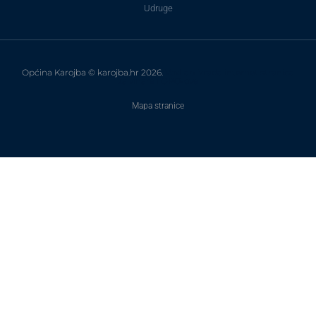
Udruge
Općina Karojba © karojba.hr 2026.
VoxLab izrada internet stranica
za vinare i OPG-ove
Mapa stranice