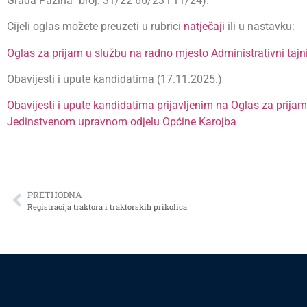
Grada Pazina“ broj: 31/22 66/23 i 11/24).
Cijeli oglas možete preuzeti u rubrici
natječaji
ili u nastavku:
Oglas za prijam u službu na radno mjesto Administrativni tajn
Obavijesti i upute kandidatima (17.11.2025.)
Obavijesti i upute kandidatima prijavljenim na Oglas za prija
Jedinstvenom upravnom odjelu Općine Karojba
PRETHODNA
Registracija traktora i traktorskih prikolica