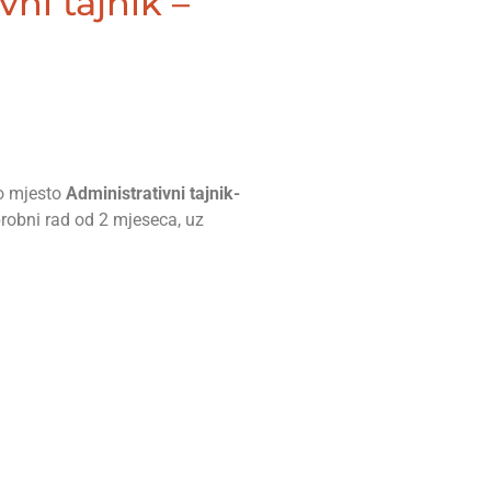
ni tajnik –
no mjesto
Administrativni tajnik-
probni rad od 2 mjeseca, uz