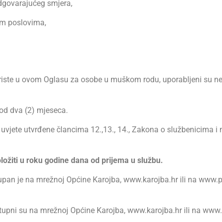
dgovarajućeg smjera,
im poslovima,
koriste u ovom Oglasu za osobe u muškom rodu, uporabljeni su n
od dva (2) mjeseca.
 uvjete utvrđene člancima 12.,13., 14., Zakona o službenicima i 
ložiti u roku godine dana od prijema u službu.
an je na mrežnoj Općine Karojba, www.karojba.hr ili na www.p
upni su na mrežnoj Općine Karojba, www.karojba.hr ili na www.