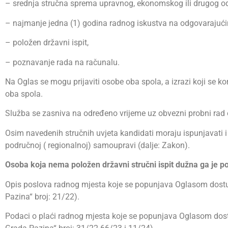
– srednja stručna sprema upravnog, ekonomskog ili drugog o
– najmanje jedna (1) godina radnog iskustva na odgovarajuć
– položen državni ispit,
– poznavanje rada na računalu.
Na Oglas se mogu prijaviti osobe oba spola, a izrazi koji se 
oba spola.
Služba se zasniva na određeno vrijeme uz obvezni probni rad 
Osim navedenih stručnih uvjeta kandidati moraju ispunjavati i
područnoj ( regionalnoj) samoupravi (dalje: Zakon).
Osoba koja nema položen državni stručni ispit dužna ga je po
Opis poslova radnog mjesta koje se popunjava Oglasom dostup
Pazina“ broj: 21/22).
Podaci o plaći radnog mjesta koje se popunjava Oglasom dost