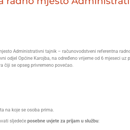
a radno mjesto Administrativ
mjesto Administrativni tajnik – računovodstveni referentna rad
vni odjel Općine Karojba, na određeno vrijeme od 6 mjeseci uz 
va čiji se opseg privremeno povećao.
ta na koje se osoba prima.
avati sljedeće
posebne uvjete za prijam u službu
: