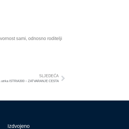
ovornost sami, odnosno roditelji
SLJEDEĆA
čka utrka ISTRIA300 – ZATVARANJE CESTA
Izdvojeno