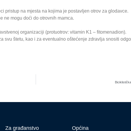
ci pristup na mjesta na kojima je postavljen otrov za glodavce.
gdje ne mogu doći do otrovnih mamca.
avstvenoj organizaciji (protuotrov: vitamin K1 – fitomenadion).
 za svu štetu, kao i za eventualno oštećenje zdravlja snositi odg
Biciklisti
Za građanstvo
Općina