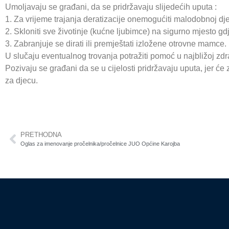
Umoljavaju se građani, da se pridržavaju slijedećih uputa :
1. Za vrijeme trajanja deratizacije onemogućiti malodobnoj dje
2. Skloniti sve životinje (kućne ljubimce) na sigurno mjesto 
3. Zabranjuje se dirati ili premještati izložene otrovne mamce.
U slučaju eventualnog trovanja potražiti pomoć u najbližoj zdr
Pozivaju se građani da se u cijelosti pridržavaju uputa, jer će
za djecu.
PRETHODNA
Oglas za imenovanje pročelnika/pročelnice JUO Općine Karojba