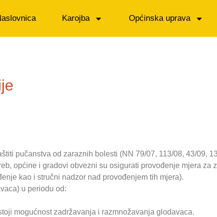
aslovnica
Karojba
Općinska uprava
je
titi pučanstva od zaraznih bolesti (NN 79/07, 113/08, 43/09, 13
b, općine i gradovi obvezni su osigurati provođenje mjera za z
enje kao i stručni nadzor nad provođenjem tih mjera).
avaca) u periodu od:
postoji mogućnost zadržavanja i razmnožavanja glodavaca.