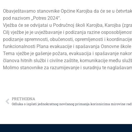
Obavještavamo stanovnike Općine Karojba da će se u četvrtak, 3
pod nazivom „Potres 2024“.
Vježba će se odvijatai u Područnoj školi Karojba, Karojba (zgra
Cilj vježbe je je uvježbavanje i podizanja razine osposobljenost
podizanje spremnosti, obučenosti, opremljenosti i koordinacije s
funkcionalnosti Plana evakuacije i spašavanja Osnovne škole t
Tema vježbe je gašenje požara, evakuacija i spašavanje nakon 
članova hitnih službi i civilne zaštite, komunikacije među slu
Molimo stanovnike za razumijevanje i suradnju te naglašavam
PRETHODNA