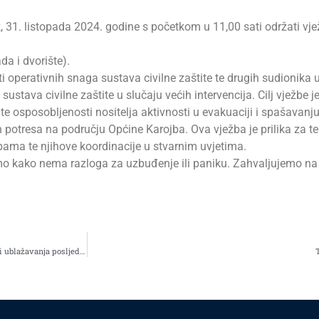
1. listopada 2024. godine s početkom u 11,00 sati održati vježba
da i dvorište).
i operativnih snaga sustava civilne zaštite te drugih sudionika u
ustava civilne zaštite u slučaju većih intervencija. Cilj vježbe je
e osposobljenosti nositelja aktivnosti u evakuaciji i spašavanju
potresa na području Općine Karojba. Ova vježba je prilika za te
žbama te njihove koordinacije u stvarnim uvjetima.
o kako nema razloga za uzbuđenje ili paniku. Zahvaljujemo na s
Odluka o isplati jednokratnog novčanog primanja korisnicima mirovine radi ublažavanja posljedica rasta troškova života