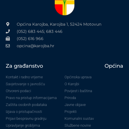
Općina Karojba, Karojba 1, 52424 Motovun
(052) 683 445; 683 446
(052) 616 966
opcina@karojba.hr
Za građanstvo
Općina
Kontakt i radno vrijeme
Općinska uprava
Savjetovanje s javnošću
O Karojbi
Otvoreni podaci
Povijest i baština
Pravo na pristup informacijama
Priroda
Zaštita osobnih podataka
Javne objave
Izjava o pristupačnosti
Projekti
Prijavi bespravnu gradnju
Komunalni sustav
Upravljanje grobljima
Službene novine