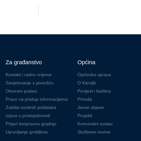
Za građanstvo
Općina
Kontakt i radno vrijeme
Općinska uprava
Savjetovanje s javnošću
O Karojbi
Otvoreni podaci
Povijest i baština
Pravo na pristup informacijama
Priroda
Zaštita osobnih podataka
Javne objave
Izjava o pristupačnosti
Projekti
Prijavi bespravnu gradnju
Komunalni sustav
Upravljanje grobljima
Službene novine