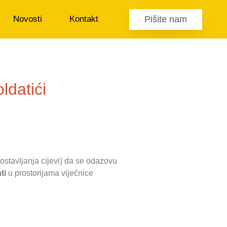
Pišite nam
Novosti
Kontakt
ldatići
ostavljanja cijevi) da se odazovu
ti
u prostorijama vijećnice