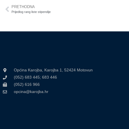
PRETHODNA
Prijedlog rang liste stipendije
Općina Karojba, Karojba 1, 52424 Motovun
(052) 683 445; 683 446
(052) 616 966
opcina@karojba.hr