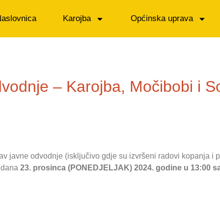
aslovnica
Karojba
Općinska uprava
dvodnje – Karojba, Močibobi i So
v javne odvodnje (isključivo gdje su izvršeni radovi kopanja i p
e dana
23. prosinca (PONEDJELJAK) 2024. godine u 13:00 sa