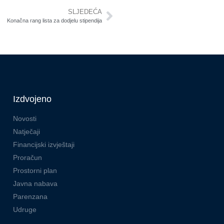
SLJEDEĆA
Konačna rang lista za dodjelu stipendija
Izdvojeno
Novosti
Natječaji
Financijski izvještaji
Proračun
Prostorni plan
Javna nabava
Parenzana
Udruge