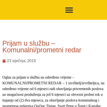
Prijam u službu –
Komunalni/prometni redar
23 siječnja, 2019
Oglas za prijam u službu na određeno vrijeme –
KOMUNALNI/PROMETNI REDAR – 1 izvršitelj/izvršiteljica, na
određeno vrijeme od 6 mjeseci radi obavljanja privremenih poslova
uz mogućnost produženja za još 6 mjeseci uz obvezni probni rok u
trajanju od (2) dva mjeseca, za obavljanje poslova komunalnog i
prometnog redarstva Općine Tinjan, Sveti Petar u Šumi i Karojbe.