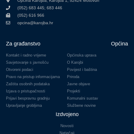
Općina Karojba, Karojba 1, 52424 Motovun
(052) 683 445; 683 446
(052) 616 966
opcina@karojba.hr
Za građanstvo
Općina
Kontakt i radno vrijeme
Općinska uprava
Savjetovanje s javnošću
O Karojbi
Otvoreni podaci
Povijest i baština
Pravo na pristup informacijama
Priroda
Zaštita osobnih podataka
Javne objave
Izjava o pristupačnosti
Projekti
Prijavi bespravnu gradnju
Komunalni sustav
Upravljanje grobljima
Službene novine
Izdvojeno
Novosti
Natječaji