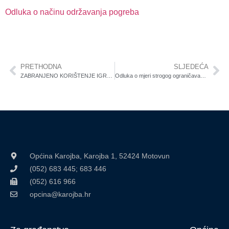
Odluka o načinu održavanja pogreba
PRETHODNA
SLJEDEĆA
ZABRANJENO KORIŠTENJE IGRALIŠTA!!!
Odluka o mjeri strogog ograničavanja zadržavanja na ulicama i drugim javnim mjestima
Općina Karojba, Karojba 1, 52424 Motovun
(052) 683 445; 683 446
(052) 616 966
opcina@karojba.hr