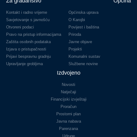
Za građanstvo
Općina
Kontakt i radno vrijeme
Općinska uprava
Savjetovanje s javnošću
O Karojbi
Otvoreni podaci
Povijest i baština
Pravo na pristup informacijama
Priroda
Zaštita osobnih podataka
Javne objave
Izjava o pristupačnosti
Projekti
Prijavi bespravnu gradnju
Komunalni sustav
Upravljanje grobljima
Službene novine
Izdvojeno
Novosti
Natječaji
Financijski izvještaji
Proračun
Prostorni plan
Javna nabava
Parenzana
Udruge