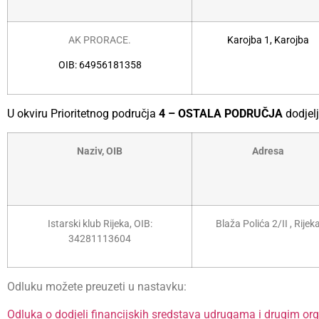
AK PRORACE.
Karojba 1, Karojba
OIB: 64956181358
U okviru Prioritetnog područja
4 – OSTALA PODRUČJA
dodjel
Naziv, OIB
Adresa
Istarski klub Rijeka, OIB:
Blaža Polića 2/II , Rijek
34281113604
Odluku možete preuzeti u nastavku:
Odluka o dodjeli financijskih sredstava udrugama i drugim or