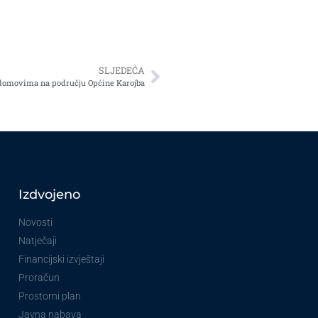
SLJEDEĆA
u domovima na području Općine Karojba
Izdvojeno
Novosti
Natječaji
Financijski izvještaji
Proračun
Prostorni plan
Javna nabava