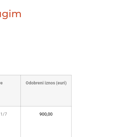
rugim
ve
Odobreni iznos (euri)
01/7
900,00