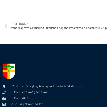
PRETHODNA
Javna rasprava o Prijedlogu izmjene i dopune Prostornog plana uređenja Op
Općina Karojba, Karojba 1, 52424 Motovun
(052) 683 445; 683 446
(052) 616 966
opcina@karojba.hr