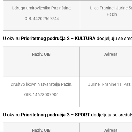
Udruga umirovljenika Pazinštine,
Ulica Franine i Jurine 5
Pazin
OIB: 44202969744
U okviru
Prioritetnog područja 2 – KULTURA
dodjeljuju se sre
Naziv, OIB
Adresa
Društvo likovnih stvaratelja Pazin,
Jurine i Franine 11, Paz
OIB: 14678007906
U okviru
Prioritetnog područja 3 – SPORT
dodjeljuju se sredst
Naziv, OIB
Adresa