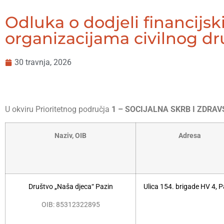
Odluka o dodjeli financijs
organizacijama civilnog dr
30 travnja, 2026
U okviru Prioritetnog područja
1 – SOCIJALNA SKRB I ZDRA
Naziv, OIB
Adresa
Društvo „Naša djeca“ Pazin
Ulica 154. brigade HV 4, P
OIB: 85312322895