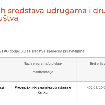
kih sredstava udrugama i d
uštva
VSTVO
dodjeljuju se sredstva sljedećim prijaviteljima:
Naziv programa/projekta/
Broj prija
manifestacije
azin
Prevencijom do sigurnijeg odrastanja u
402-01/26-
Karojbi