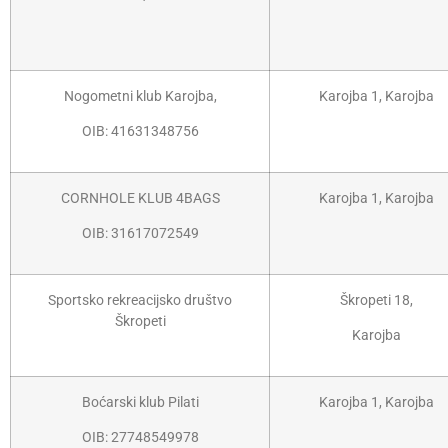
Nogometni klub Karojba,
Karojba 1, Karojba
OIB: 41631348756
CORNHOLE KLUB 4BAGS
Karojba 1, Karojba
OIB: 31617072549
Sportsko rekreacijsko društvo
Škropeti 18,
Škropeti
Karojba
Boćarski klub Pilati
Karojba 1, Karojba
OIB: 27748549978