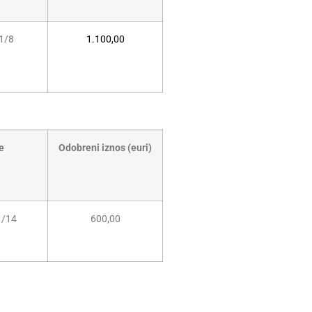
1/8
1.100,00
e
Odobreni iznos (euri)
1/14
600,00