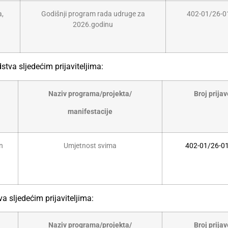
a,
Godišnji program rada udruge za
402-01/26-0
2026.godinu
dstva sljedećim prijaviteljima:
Naziv programa/projekta/
Broj prijav
manifestacije
in
Umjetnost svima
402-01/26-0
va sljedećim prijaviteljima:
Naziv programa/projekta/
Broj prijav