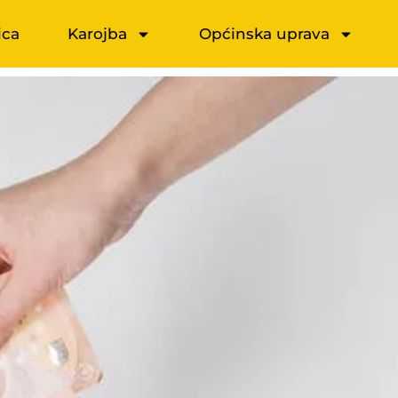
ica
Karojba
Općinska uprava