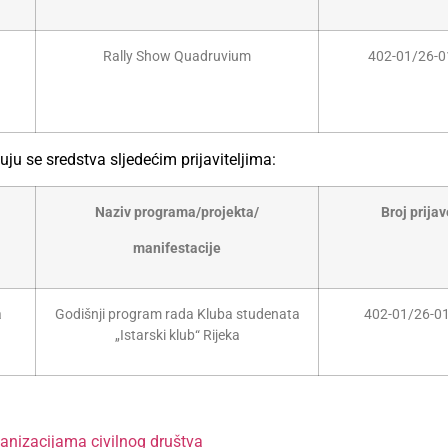
Rally Show Quadruvium
402-01/26-0
juju se sredstva sljedećim prijaviteljima:
Naziv programa/projekta/
Broj prijav
manifestacije
a
Godišnji program rada Kluba studenata
402-01/26-0
„Istarski klub“ Rijeka
ganizacijama civilnog društva