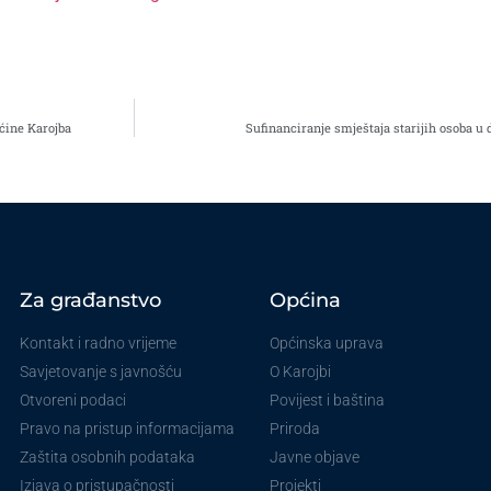
ćine Karojba
Sufinanciranje smještaja starijih osoba 
Za građanstvo
Općina
Kontakt i radno vrijeme
Općinska uprava
Savjetovanje s javnošću
O Karojbi
Otvoreni podaci
Povijest i baština
Pravo na pristup informacijama
Priroda
Zaštita osobnih podataka
Javne objave
Izjava o pristupačnosti
Projekti