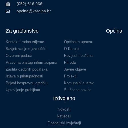
(052) 616 966
opcina@karojba.hr
Za građanstvo
Općina
Kontakt i radno vrijeme
Općinska uprava
Savjetovanje s javnošću
O Karojbi
Otvoreni podaci
Povijest i baština
Pravo na pristup informacijama
Priroda
Zaštita osobnih podataka
Javne objave
Izjava o pristupačnosti
Projekti
Prijavi bespravnu gradnju
Komunalni sustav
Upravljanje grobljima
Službene novine
Izdvojeno
Novosti
Natječaji
Financijski izvještaji