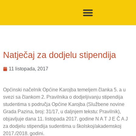
Natječaj za dodjelu stipendija
11 listopada, 2017
Općinski načelnik Općine Karojba temeljem članka 5. a u
svezi sa člankom 2. Pravilnika o dodjeljivanju stipendija
studentima s područja Općine Karojba (Službene novine
Grada Pazina, broj: 31/17, u daljnjem tekstu: Pravilnik),
objavljuje dana 11. listopada 2017. godine N A T J E Č A J
za dodjelu stipendija sudentima u školskoj/akademskoj
2017./2018. godini.