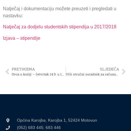
Natječaj i dokumentaciju možete preuzeti i pregledati u
nastavku:
Natječaj za dodjelu studentskih stipendija u 2017/2018
Izjava – stipendije
PRETHODNA
SLJEDEĆA
Ovca u kutiji – četvrtak 14.9. u 18:00h
Viši stručni suradnik za računovodstvo i financije
Općina Karojba, Karojba 1, 52424 Motovun
(052) 683 445; 683 446