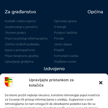
Za građanstvo
Općina
Kontakt i radno vrijeme
Općinska uprava
Savjetovanje s javnošću
O Karojbi
Otvoreni podaci
Povijest i baština
Pravo na pristup informacijama
Priroda
Zaštita osobnih podataka
Javne objave
Izjava o pristupačnosti
Projekti
Prijavi bespravnu gradnju
Komunalni sustav
Upravljanje grobljima
Službene novine
Izdvojeno
Novosti
Upravljajte pristankom za
Natječaji
kolačiće
Financijski izvještaji
Da bismo pružili najbolje iskustvo, koristimo tehnologije poput kolačića
Proračun
za čuvanje i/ili pristup informacijama o uređaju. Suglasnost s ovim
Prostorni plan
tehnologijama će nam omogućiti da obrađujemo podatke kao što su
Javna nabava