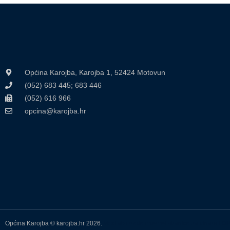
Općina Karojba, Karojba 1, 52424 Motovun
(052) 683 445; 683 446
(052) 616 966
opcina@karojba.hr
Općina Karojba © karojba.hr 2026.
VoxLab izrada internet stranica za vinare i 