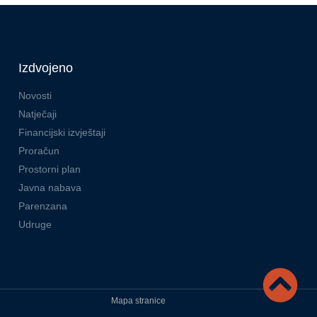
Izdvojeno
Novosti
Natječaji
Financijski izvještaji
Proračun
Prostorni plan
Javna nabava
Parenzana
Udruge
Mapa stranice