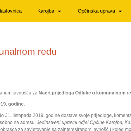
aslovnica
Karojba
Općinska uprava
munalnom redu
iranom javnošću za
Nacrt prijedloga Odluke o komunalnom r
019. godine
.
do 31. listopada 2019. godine dostave svoje prijedloge, komenta
osobno na adresu:
Jedinstveni upravni odjel Općine Karojba, K
 obrasca za savjetovanje sa zainteresiranom javnošću kojeg može