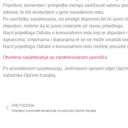
Prijedlozi, komentari i primjedbe moraju sadržavati adresu pod
odnose, te biti dostavljeni u gore navedenom roku.
Po završetku savjetovanja, svi pristigli doprinosi bit će javno
objavljen, molimo da to jasno istaknete pri slanju prijedloga.
Nacrt prijedloga Odluke o komunalnom redu koji je objavljen n
ispravcima, izmjenama i dopunama te se ne može smatrati kon
Nacrt prijedloga Odluke o komunalnom redu možete preuzeti 
Otvorena savjetovanja sa zainteresiranom javnošću
Po provedenom savjetovanju, Jedinstveni upravni odjel Općine 
načelnika Općine Karojba.
PRETHODNA
Obavijest o provedbi deratizacije na području Općine Karojba