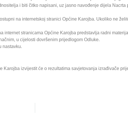
nositelja i biti čitko napisani, uz jasno navođenje dijela Nacrta
 dostupni na internetskoj stranici Općine Karojba. Ukoliko ne že
a internet stranicama Općine Karojba predstavlja radni materij
ačnim, u cijelosti dovršenim prijedlogom Odluke.
u nastavku.
Karojba izvijestit će o rezultatima savjetovanja izrađivače pr