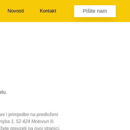
Pišite nam
Novosti
Kontakt
edu
.
re i primjedbe na predloženi
arojba 1, 52 424 Motovun
ili
te preuzeti na ovoj stranici.