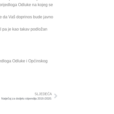
 prijedloga Odluke na kojeg se
lite da Vaš doprinos bude javno
al pa je kao takav podložan
ijedloga Odluke i Općinskog
SLJEDEĆA
Natječaj za dodjelu stipendija 2019./2020.