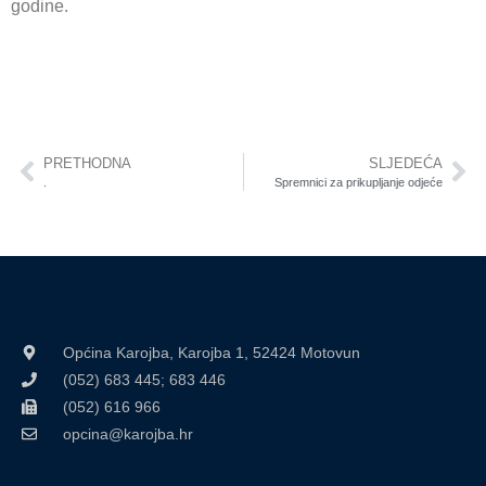
godine.
PRETHODNA
SLJEDEĆA
.
Spremnici za prikupljanje odjeće
Općina Karojba, Karojba 1, 52424 Motovun
(052) 683 445; 683 446
(052) 616 966
opcina@karojba.hr