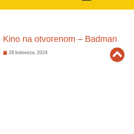
Kino na otvorenom – Badman
28 kolovoza, 2024
Općina Karojba Vas poziva na filmsku projekciju u sklopu
Central Istria open air cinema – kino na otvorenom u
središnjoj istri.
Projekcija će biti dana 30. kolovoza (petak) s početkom u
21:00 sati na školskom igralištu u Karojbi.
Prikazivati će se film BADMAN (Super-héros malgré lui),
francuska akcijska komedija iz 2021. godine.
Ovo je ujedno i zadnji film u sklopu kina na otvorenom za
Općinu Karojba.