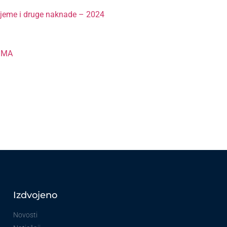
rijeme i druge naknade – 2024
IMA
Izdvojeno
Novosti