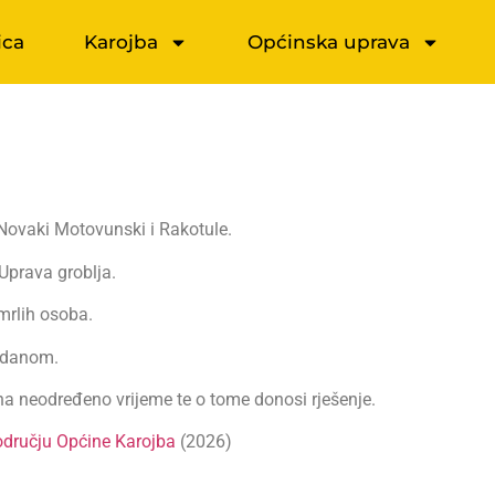
ica
Karojba
Općinska uprava
 Novaki Motovunski i Rakotule.
Uprava groblja.
mrlih osoba.
agdanom.
na neodređeno vrijeme te o tome donosi rješenje.
odručju Općine Karojba
(2026)