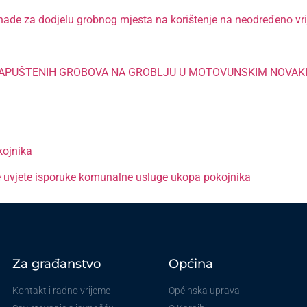
nade za dodjelu grobnog mjesta na korištenje na neodređeno v
 NAPUŠTENIH GROBOVA NA GROBLJU U MOTOVUNSKIM NOVAK
kojnika
 uvjete isporuke komunalne usluge ukopa pokojnika
Za građanstvo
Općina
Kontakt i radno vrijeme
Općinska uprava