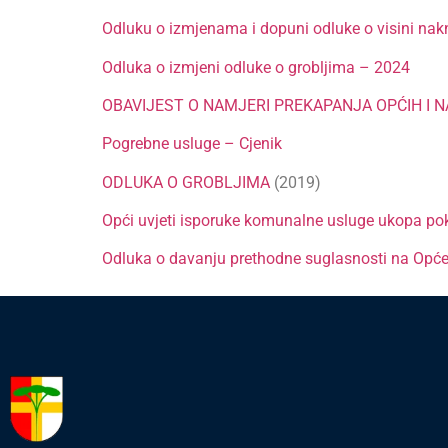
Odluku o izmjenama i dopuni odluke o visini nak
Odluka o izmjeni odluke o grobljima – 2024
OBAVIJEST O NAMJERI PREKAPANJA OPĆIH I
Pogrebne usluge – Cjenik
ODLUKA O GROBLJIMA
(2019)
Opći uvjeti isporuke komunalne usluge ukopa po
Odluka o davanju prethodne suglasnosti na Opće