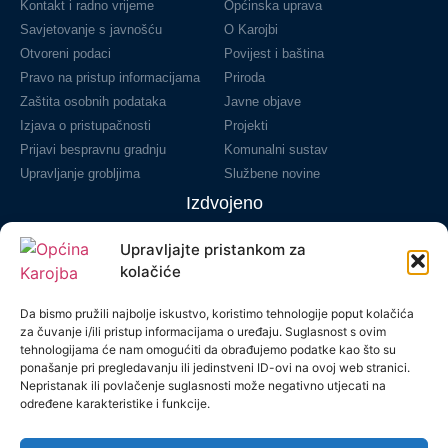
Kontakt i radno vrijeme
Općinska uprava
Savjetovanje s javnošću
O Karojbi
Otvoreni podaci
Povijest i baština
Pravo na pristup informacijama
Priroda
Zaštita osobnih podataka
Javne objave
Izjava o pristupačnosti
Projekti
Prijavi bespravnu gradnju
Komunalni sustav
Upravljanje grobljima
Službene novine
Izdvojeno
Novosti
Upravljajte pristankom za
Natječaji
kolačiće
Financijski izvještaji
Da bismo pružili najbolje iskustvo, koristimo tehnologije poput kolačića
Proračun
za čuvanje i/ili pristup informacijama o uređaju. Suglasnost s ovim
Prostorni plan
tehnologijama će nam omogućiti da obrađujemo podatke kao što su
Javna nabava
ponašanje pri pregledavanju ili jedinstveni ID-ovi na ovoj web stranici.
Nepristanak ili povlačenje suglasnosti može negativno utjecati na
Parenzana
određene karakteristike i funkcije.
Udruge