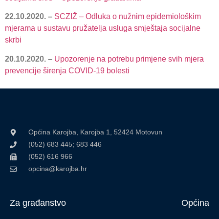
22.10.2020. –
SCZIŽ – Odluka o nužnim epidemiološkim
mjerama u sustavu pružatelja usluga smještaja socijalne
skrbi
20.10.2020. –
Upozorenje na potrebu primjene svih mjera
prevencije širenja COVID-19 bolesti
Općina Karojba, Karojba 1, 52424 Motovun
(052) 683 445; 683 446
(052) 616 966
opcina@karojba.hr
Za građanstvo
Općina